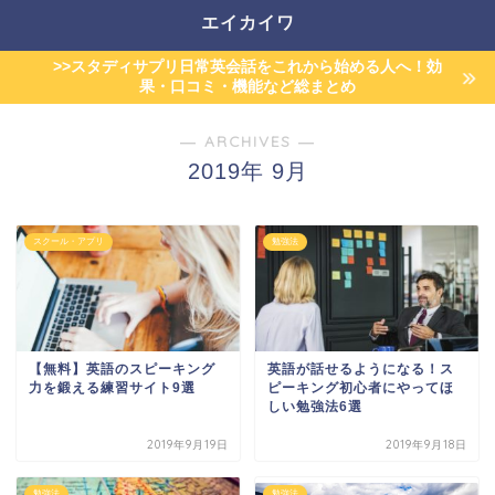
エイカイワ
>>スタディサプリ日常英会話をこれから始める人へ！効
果・口コミ・機能など総まとめ
― ARCHIVES ―
2019年 9月
スクール・アプリ
勉強法
【無料】英語のスピーキング
英語が話せるようになる！ス
力を鍛える練習サイト9選
ピーキング初心者にやってほ
しい勉強法6選
2019年9月19日
2019年9月18日
勉強法
勉強法