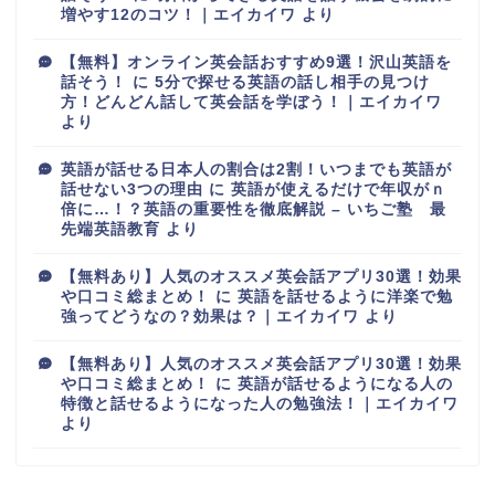
増やす12のコツ！｜エイカイワ
より
【無料】オンライン英会話おすすめ9選！沢山英語を
話そう！
に
5分で探せる英語の話し相手の見つけ
方！どんどん話して英会話を学ぼう！｜エイカイワ
より
英語が話せる日本人の割合は2割！いつまでも英語が
話せない3つの理由
に
英語が使えるだけで年収がｎ
倍に…！？英語の重要性を徹底解説 – いちご塾 最
先端英語教育
より
【無料あり】人気のオススメ英会話アプリ30選！効果
や口コミ総まとめ！
に
英語を話せるように洋楽で勉
強ってどうなの？効果は？｜エイカイワ
より
【無料あり】人気のオススメ英会話アプリ30選！効果
や口コミ総まとめ！
に
英語が話せるようになる人の
特徴と話せるようになった人の勉強法！｜エイカイワ
より