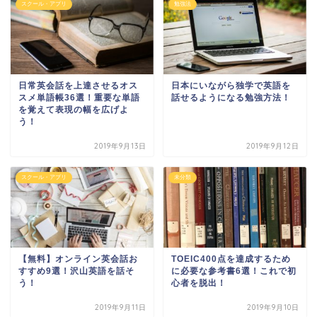
スクール・アプリ
勉強法
日常英会話を上達させるオス
日本にいながら独学で英語を
スメ単語帳36選！重要な単語
話せるようになる勉強方法！
を覚えて表現の幅を広げよ
う！
2019年9月13日
2019年9月12日
スクール・アプリ
未分類
【無料】オンライン英会話お
TOEIC400点を達成するため
すすめ9選！沢山英語を話そ
に必要な参考書6選！これで初
う！
心者を脱出！
2019年9月11日
2019年9月10日