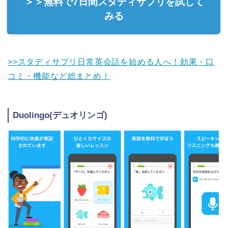
＞＞無料で7日間スタディサプリを試して
みる
>>スタディサプリ日常英会話を始める人へ！効果・口
コミ・機能など総まとめ！
Duolingo(デュオリンゴ)