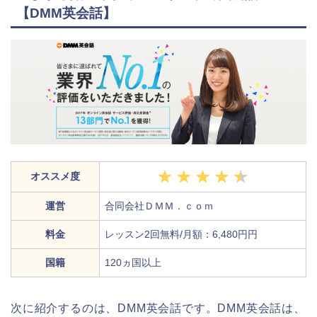
【DMM英会話】
オススメ度
運営
合同会社ＤＭＭ．ｃｏｍ
料金
レッスン2回無料/月額：6,480円円
国籍
120ヵ国以上
次に紹介するのは、DMM英会話です。DMM英会話は、