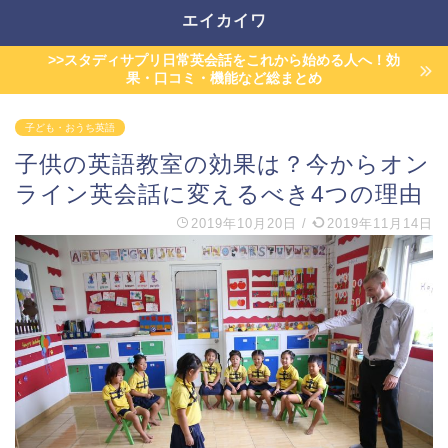
エイカイワ
>>スタディサプリ日常英会話をこれから始める人へ！効
果・口コミ・機能など総まとめ
子ども・おうち英語
子供の英語教室の効果は？今からオン
ライン英会話に変えるべき4つの理由
2019年10月20日
/
2019年11月14日