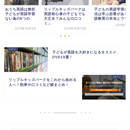
んなおうち英語は挫折
リップルキッズパークは
子どもの英語学習に
る！子どもが英語学習
英語初心者の子どもでも
法は学ぶ必要がある
飽きない為の6つの
大丈夫？みんなの口コ
語教育の本当とウソ
.
ミ...
2019年9
2019年10月5日
2019年10月15日
子どもが英語を大好きになるオススメ
DVD19選！
リップルキッズパークをこれから始める
人へ！効果や口コミなど総まとめ！