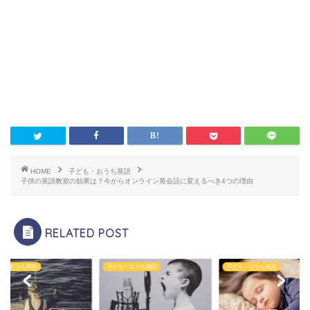
HOME
子ども・おうち英語
子供の英語教室の効果は？今からオンライン英会話に変えるべき4つの理由
RELATED POST
も・おうち英語
子ども・おうち英語
子ども・おうち英語