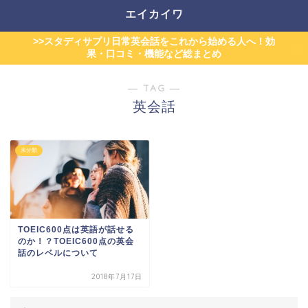
エイカイワ
>>スタディサプリ日常英会話をこれから始める人へ！効
果・口コミ・機能など総まとめ
― TAG ―
英会話
未分類
TOEIC600点は英語が話せる
のか！？TOEIC600点の英会
話のレベルについて
2018年7月17日