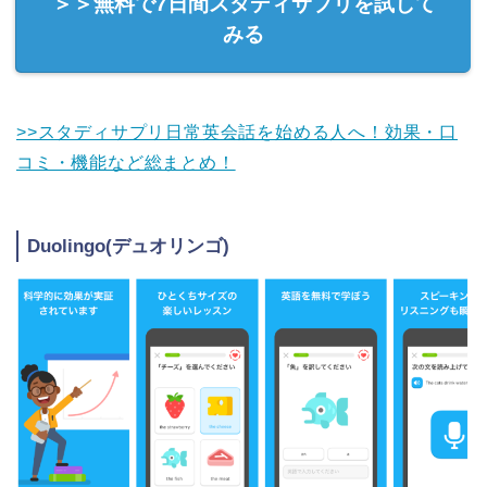
＞＞無料で7日間スタディサプリを試して
みる
>>スタディサプリ日常英会話を始める人へ！効果・口
コミ・機能など総まとめ！
Duolingo(デュオリンゴ)