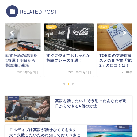
RELATED POST
類
未分類
未分類
語を話すための環境を
すぐに使えておしゃれな
TOEICの文法対策に
るコツ8選！明日から
英語フレーズ８選！
スメの参考書「文法
きる英語漬け生活
2」の口コミは？
2019年6月9日
2018年12月2日
2018年9
英語を話したい！そう思ったあなたが明
日からできる6個の方法
モルディブは英語が話せなくても大丈
夫？失敗したいために知っておくべきこ