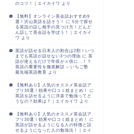
のコツ！｜エイカイワ
より
【無料】オンライン英会話おすすめ9
選！沢山英語を話そう！
に
5分で探せ
る英語の話し相手の見つけ方！どんど
ん話して英会話を学ぼう！｜エイカイ
ワ
より
英語が話せる日本人の割合は2割！いつ
までも英語が話せない3つの理由
に
英
語が使えるだけで年収がｎ倍に…！？
英語の重要性を徹底解説 – いちご塾
最先端英語教育
より
【無料あり】人気のオススメ英会話ア
プリ30選！効果や口コミ総まとめ！
に
英語を話せるように洋楽で勉強ってど
うなの？効果は？｜エイカイワ
より
【無料あり】人気のオススメ英会話ア
プリ30選！効果や口コミ総まとめ！
に
英語が話せるようになる人の特徴と話
せるようになった人の勉強法！｜エイ