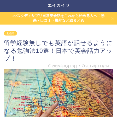
エイカイワ
>>スタディサプリ日常英会話をこれから始める人へ！効
果・口コミ・機能など総まとめ
勉強法
留学経験無しでも英語が話せるように
なる勉強法10選！日本で英会話力アッ
プ！
2019年9月18日
/
2019年11月14日