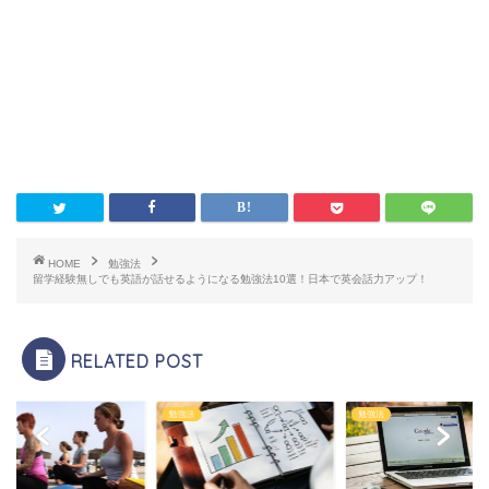
HOME
勉強法
留学経験無しでも英語が話せるようになる勉強法10選！日本で英会話力アップ！
RELATED POST
法
勉強法
勉強法