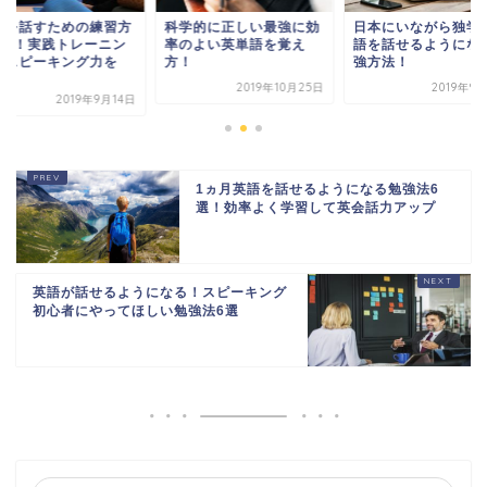
学的に正しい最強に効
日本にいながら独学で英
英語を話すための練
のよい英単語を覚え
語を話せるようになる勉
法7選！実践トレー
！
強方法！
グでスピーキング力
鍛...
2019年10月25日
2019年9月12日
2019年9
1ヵ月英語を話せるようになる勉強法6
選！効率よく学習して英会話力アップ
英語が話せるようになる！スピーキング
初心者にやってほしい勉強法6選