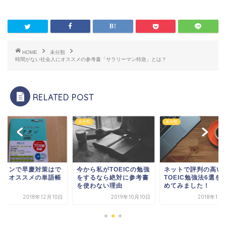
HOME
未分類
時間がない社会人にオススメの参考書「サラリーマン特急」とは？
RELATED POST
類
未分類
未分類
クタンで早慶対策はで
今から私がTOEICの勉強
ネットで評判の高い
る？オススメの単語帳
をするなら絶対に参考書
TOEIC勉強法6選を
？
を使わない理由
めてみました！
2018年12月10日
2019年10月10日
2018年11