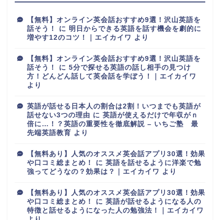
【無料】オンライン英会話おすすめ9選！沢山英語を
話そう！
に
明日からできる英語を話す機会を劇的に
増やす12のコツ！｜エイカイワ
より
【無料】オンライン英会話おすすめ9選！沢山英語を
話そう！
に
5分で探せる英語の話し相手の見つけ
方！どんどん話して英会話を学ぼう！｜エイカイワ
より
英語が話せる日本人の割合は2割！いつまでも英語が
話せない3つの理由
に
英語が使えるだけで年収がｎ
倍に…！？英語の重要性を徹底解説 – いちご塾 最
先端英語教育
より
【無料あり】人気のオススメ英会話アプリ30選！効果
や口コミ総まとめ！
に
英語を話せるように洋楽で勉
強ってどうなの？効果は？｜エイカイワ
より
【無料あり】人気のオススメ英会話アプリ30選！効果
や口コミ総まとめ！
に
英語が話せるようになる人の
特徴と話せるようになった人の勉強法！｜エイカイワ
より