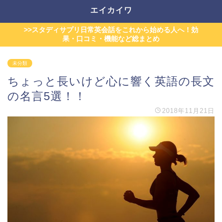
エイカイワ
>>スタディサプリ日常英会話をこれから始める人へ！効
果・口コミ・機能など総まとめ
未分類
ちょっと長いけど心に響く英語の長文
の名言5選！！
2018年11月21日