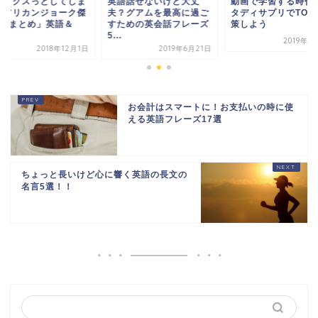
わずクスっとしてしま
英語話せないけど大丈
動画で学習する時代
「アリカンジョーク傑
夫？グアムを最高に過ご
タディサプリでTOEI
4選まとめ」英語＆
すための英会話フレーズ
策しよう
.
5...
2019年1
2018年12月1日
2019年6月21日
お会計はスマートに！お支払いの時に使
える英語フレーズ17選
ちょっと長いけど心に響く英語の長文の
名言5選！！