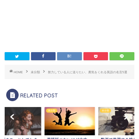
HOME
未分類
努力している人に送りたい、勇気をくれる英語の名言5選
RELATED POST
類
未分類
未分類