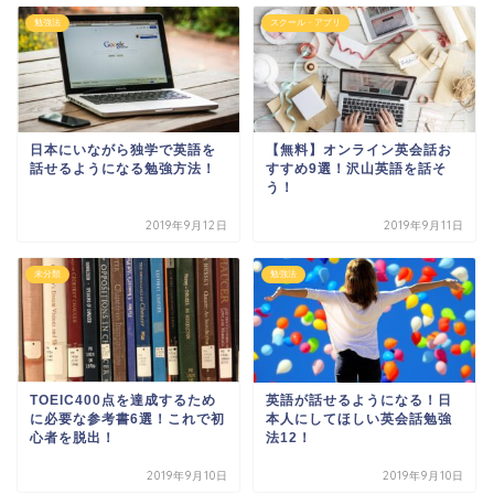
勉強法
スクール・アプリ
日本にいながら独学で英語を
【無料】オンライン英会話お
話せるようになる勉強方法！
すすめ9選！沢山英語を話そ
う！
2019年9月12日
2019年9月11日
未分類
勉強法
TOEIC400点を達成するため
英語が話せるようになる！日
に必要な参考書6選！これで初
本人にしてほしい英会話勉強
心者を脱出！
法12！
2019年9月10日
2019年9月10日