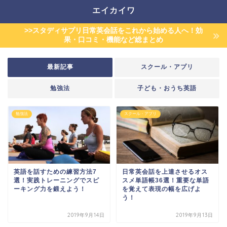
エイカイワ
>>スタディサプリ日常英会話をこれから始める人へ！効
果・口コミ・機能など総まとめ
最新記事
スクール・アプリ
勉強法
子ども・おうち英語
勉強法
スクール・アプリ
英語を話すための練習方法7
日常英会話を上達させるオス
選！実践トレーニングでスピ
スメ単語帳36選！重要な単語
ーキング力を鍛えよう！
を覚えて表現の幅を広げよ
う！
2019年9月14日
2019年9月13日