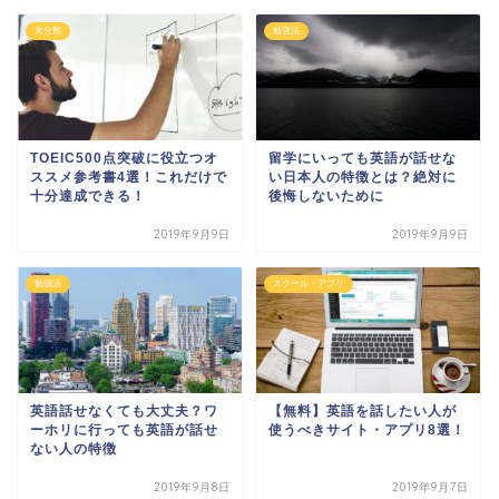
未分類
勉強法
TOEIC500点突破に役立つオ
留学にいっても英語が話せな
ススメ参考書4選！これだけで
い日本人の特徴とは？絶対に
十分達成できる！
後悔しないために
2019年9月9日
2019年9月9日
勉強法
スクール・アプリ
英語話せなくても大丈夫？ワ
【無料】英語を話したい人が
ーホリに行っても英語が話せ
使うべきサイト・アプリ8選！
ない人の特徴
2019年9月8日
2019年9月7日